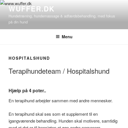
Videre
WUFFER.DK
til
Hundetræning, hundemassage & adfærdsbehandling, med fokus
indhold
på din hund
Menu
HOSPITALSHUND
Terapihundeteam / Hospitalshund
Hjælp på 4 poter..
En terapihund arbejder sammen med andre mennesker.
En terapihund skal ses som et supplement til en
igangværende behandling. Hunden skal motivere, samtidig
med at det er til hensigten at øge andre personers