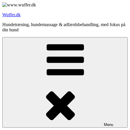
Videre
til
Wuffer.dk
indhold
Hundetræning, hundemassage & adfærdsbehandling, med fokus på
din hund
Menu